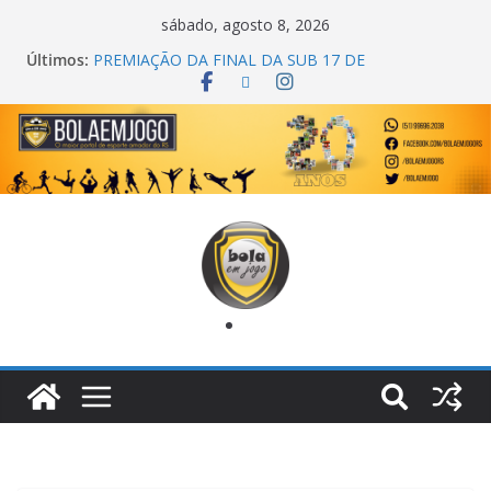
sábado, agosto 8, 2026
Últimos:
PREMIAÇÃO DA FINAL DA SUB 17 DE
CACHOEIRINHA
AGEC CAMPEÃ DA 1ª COPA DA AMIZADE
CROSS FUT SM CAMPEÃ DO TORNEIO TURBO
AUTO CENTER
ONZE UNIDOS É BICAMPEÃO DA SUPER LIGA
METROPOLITANA
COPA DO MUNDO PRIMEIRO TOQUE