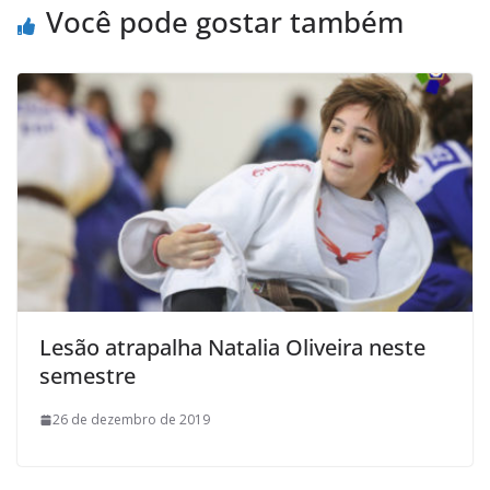
o
r
p
a
Você pode gostar também
k
p
i
l
Lesão atrapalha Natalia Oliveira neste
semestre
26 de dezembro de 2019