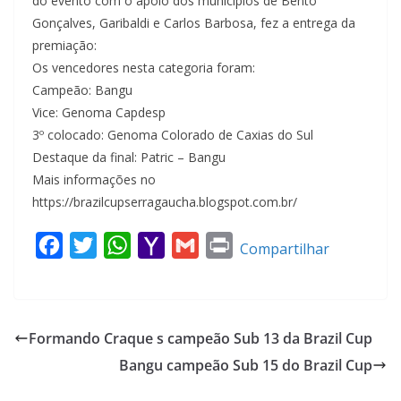
do evento com o apoio dos municípios de Bento
Gonçalves, Garibaldi e Carlos Barbosa, fez a entrega da
premiação:
Os vencedores nesta categoria foram:
Campeão: Bangu
Vice: Genoma Capdesp
3º colocado: Genoma Colorado de Caxias do Sul
Destaque da final: Patric – Bangu
Mais informações no
https://brazilcupserragaucha.blogspot.com.br/
F
T
W
Y
G
P
Compartilhar
a
w
h
a
m
r
c
i
a
h
a
i
e
t
t
o
i
n
Formando Craque s campeão Sub 13 da Brazil Cup
b
t
s
o
l
t
Bangu campeão Sub 15 do Brazil Cup
o
e
A
M