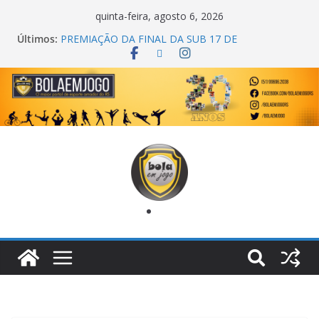
quinta-feira, agosto 6, 2026
Últimos:
PREMIAÇÃO DA FINAL DA SUB 17 DE
CACHOEIRINHA
AGEC CAMPEÃ DA 1ª COPA DA AMIZADE
CROSS FUT SM CAMPEÃ DO TORNEIO TURBO
AUTO CENTER
ONZE UNIDOS É BICAMPEÃO DA SUPER LIGA
METROPOLITANA
COPA DO MUNDO PRIMEIRO TOQUE