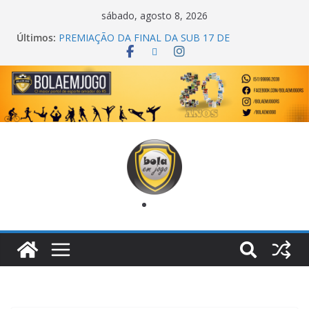
sábado, agosto 8, 2026
Últimos:
COPA DO MUNDO PRIMEIRO TOQUE
PREMIAÇÃO DA FINAL DA SUB 17 DE
CACHOEIRINHA
AGEC CAMPEÃ DA 1ª COPA DA AMIZADE
CROSS FUT SM CAMPEÃ DO TORNEIO TURBO
AUTO CENTER
ONZE UNIDOS É BICAMPEÃO DA SUPER LIGA
METROPOLITANA