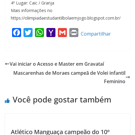
4º Lugar: Caic / Granja
Mais informações no
https://olimpiadaestudantilbolaemjogo.blogspot.com.br/
F
T
W
Y
G
P
Compartilhar
a
w
h
a
m
r
c
i
a
h
a
i
e
t
t
o
i
n
Vai iniciar o Acesso e Master em Gravataí
b
t
s
o
l
t
Mascarenhas de Moraes campeã de Volei infantil
o
e
A
M
Feminino
o
r
p
a
k
p
i
Você pode gostar também
l
Atlético Manguaça campeão do 10º