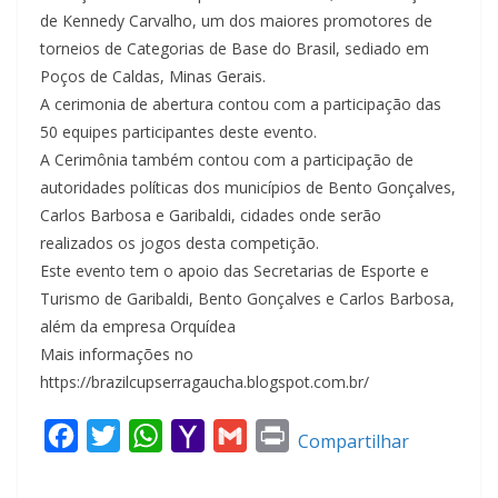
de Kennedy Carvalho, um dos maiores promotores de
torneios de Categorias de Base do Brasil, sediado em
Poços de Caldas, Minas Gerais.
A cerimonia de abertura contou com a participação das
50 equipes participantes deste evento.
A Cerimônia também contou com a participação de
autoridades políticas dos municípios de Bento Gonçalves,
Carlos Barbosa e Garibaldi, cidades onde serão
realizados os jogos desta competição.
Este evento tem o apoio das Secretarias de Esporte e
Turismo de Garibaldi, Bento Gonçalves e Carlos Barbosa,
além da empresa Orquídea
Mais informações no
https://brazilcupserragaucha.blogspot.com.br/
F
T
W
Y
G
P
Compartilhar
a
w
h
a
m
r