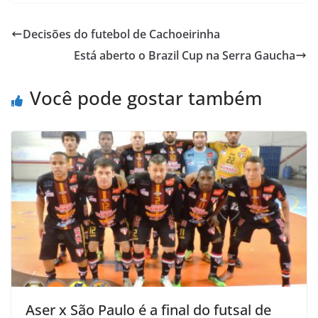
c
i
a
h
a
i
e
t
t
o
i
n
Decisões do futebol de Cachoeirinha
b
t
s
o
l
t
Está aberto o Brazil Cup na Serra Gaucha
o
e
A
M
o
r
p
a
Você pode gostar também
k
p
i
l
Aser x São Paulo é a final do futsal de