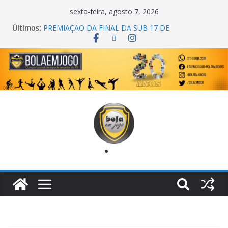
sexta-feira, agosto 7, 2026
Últimos:
PREMIAÇÃO DA FINAL DA SUB 17 DE
CACHOEIRINHA
AGEC CAMPEÃ DA 1ª COPA DA AMIZADE
CROSS FUT SM CAMPEÃ DO TORNEIO TURBO
AUTO CENTER
ONZE UNIDOS É BICAMPEÃO DA SUPER LIGA
METROPOLITANA
COPA DO MUNDO PRIMEIRO TOQUE