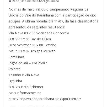
19 de julho de 2015
Sérgio Rocha
No mês de maio iniciou o campeonato Regional de
Bocha do Vale do Paranhana com a participação de oito
equipes. A última rodada, dia 11/07, da fase classificatória
apresentou os seguintes resultados:
Vila Nova 03 x 00 Sociedade Concordia
B & V 03 x 00 Bar do Eliseu
Beto Schirmer 03 x 00 Tezinho
Mauá 01 x 02 Amigos Muskito
Semifinais
Jogos de Ida – Dia 25/07
Rolante
Tezinho x Vila Nova
Igrejinha
B & V x Beto Schirmer
Mais informações no
https://copavaledoparanhana.blogspot.com.br/