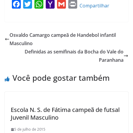
F
T
W
Y
G
P
Compartilhar
a
w
h
a
m
r
c
i
a
h
a
i
e
t
t
o
i
n
Osvaldo Camargo campeã de Handebol infantil
b
t
s
o
l
t
Masculino
o
e
A
M
Definidas as semifinais da Bocha do Vale do
o
r
p
a
Paranhana
k
p
i
l
Você pode gostar também
Escola N. S. de Fátima campeã de futsal
Juvenil Masculino
5 de julho de 2015