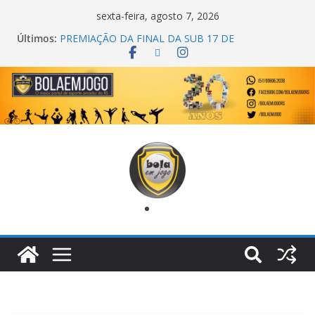
sexta-feira, agosto 7, 2026
Últimos:
PREMIAÇÃO DA FINAL DA SUB 17 DE
CACHOEIRINHA
AGEC CAMPEÃ DA 1ª COPA DA AMIZADE
CROSS FUT SM CAMPEÃ DO TORNEIO TURBO
AUTO CENTER
ONZE UNIDOS É BICAMPEÃO DA SUPER LIGA
METROPOLITANA
COPA DO MUNDO PRIMEIRO TOQUE