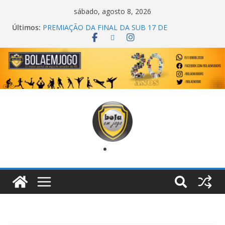
sábado, agosto 8, 2026
Últimos:
PREMIAÇÃO DA FINAL DA SUB 17 DE
CACHOEIRINHA
AGEC CAMPEÃ DA 1ª COPA DA AMIZADE
CROSS FUT SM CAMPEÃ DO TORNEIO TURBO
AUTO CENTER
ONZE UNIDOS É BICAMPEÃO DA SUPER LIGA
METROPOLITANA
COPA DO MUNDO PRIMEIRO TOQUE