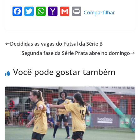
F
T
W
Y
G
P
Compartilhar
a
w
h
a
m
r
c
i
a
h
a
i
e
t
t
o
i
n
Decididas as vagas do Futsal da Série B
b
t
s
o
l
t
Segunda fase da Série Prata abre no domingo
o
e
A
M
o
r
p
a
Você pode gostar também
k
p
i
l