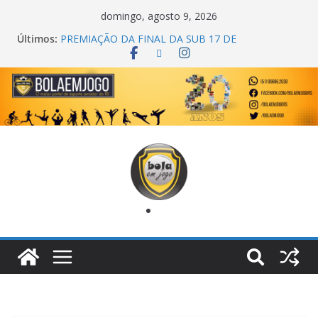
domingo, agosto 9, 2026
Últimos:
PREMIAÇÃO DA FINAL DA SUB 17 DE
CACHOEIRINHA
AGEC CAMPEÃ DA 1ª COPA DA AMIZADE
CROSS FUT SM CAMPEÃ DO TORNEIO TURBO
AUTO CENTER
ONZE UNIDOS É BICAMPEÃO DA SUPER LIGA
METROPOLITANA
COPA DO MUNDO PRIMEIRO TOQUE