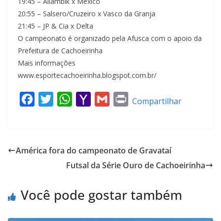
19:45 – Allambik x México
20:55 – Salsero/Cruzeiro x Vasco da Granja
21:45 – JP & Cia x Delta
O campeonato é organizado pela Afusca com o apoio da
Prefeitura de Cachoeirinha
Mais informações
www.esportecachoeirinha.blogspot.com.br/
F
T
W
Y
G
P
Compartilhar
a
w
h
a
m
r
c
i
a
h
a
i
e
t
t
o
i
n
América fora do campeonato de Gravataí
b
t
s
o
l
t
Futsal da Série Ouro de Cachoeirinha
o
e
A
M
o
r
p
a
Você pode gostar também
k
p
i
l