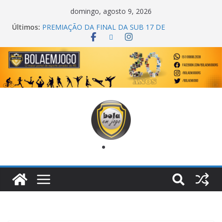
domingo, agosto 9, 2026
Últimos:
PREMIAÇÃO DA FINAL DA SUB 17 DE
CACHOEIRINHA
AGEC CAMPEÃ DA 1ª COPA DA AMIZADE
CROSS FUT SM CAMPEÃ DO TORNEIO TURBO
AUTO CENTER
ONZE UNIDOS É BICAMPEÃO DA SUPER LIGA
METROPOLITANA
COPA DO MUNDO PRIMEIRO TOQUE