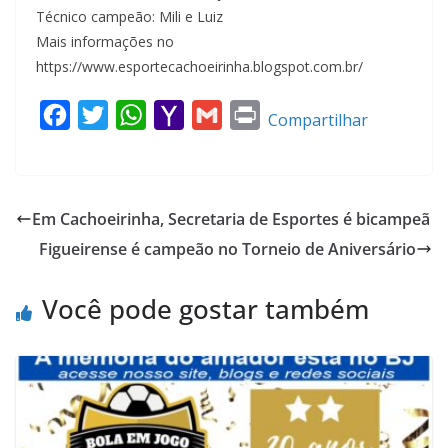
Técnico campeão: Mili e Luiz
Mais informações no
https://www.esportecachoeirinha.blogspot.com.br/
F
T
W
Y
G
P
Compartilhar
a
w
h
a
m
r
c
i
a
h
a
i
e
t
t
o
i
n
Em Cachoeirinha, Secretaria de Esportes é bicampeã
b
t
s
o
l
t
Figueirense é campeão no Torneio de Aniversário
o
e
A
M
o
r
p
a
Você pode gostar também
k
p
i
l