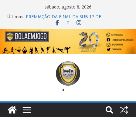
sábado, agosto 8, 2026
Últimos:
COPA DO MUNDO PRIMEIRO TOQUE
PREMIAÇÃO DA FINAL DA SUB 17 DE
CACHOEIRINHA
AGEC CAMPEÃ DA 1ª COPA DA AMIZADE
CROSS FUT SM CAMPEÃ DO TORNEIO TURBO
AUTO CENTER
ONZE UNIDOS É BICAMPEÃO DA SUPER LIGA
METROPOLITANA