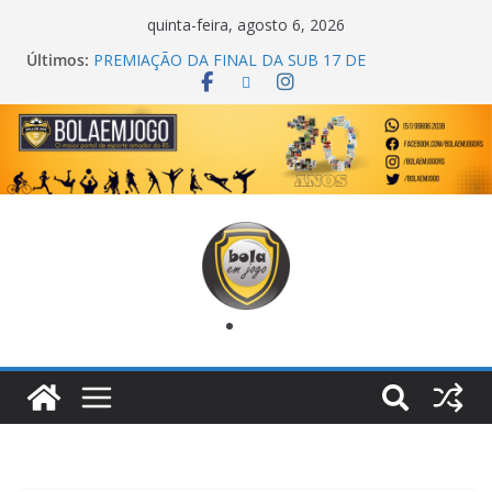
quinta-feira, agosto 6, 2026
Últimos:
PREMIAÇÃO DA FINAL DA SUB 17 DE
CACHOEIRINHA
AGEC CAMPEÃ DA 1ª COPA DA AMIZADE
CROSS FUT SM CAMPEÃ DO TORNEIO TURBO
AUTO CENTER
ONZE UNIDOS É BICAMPEÃO DA SUPER LIGA
METROPOLITANA
COPA DO MUNDO PRIMEIRO TOQUE