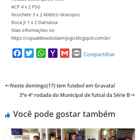
ACP 4 x 2 PSG
Ricochete 3 x 2 Atlético Viracopos
Boca Jr 1 x 2 Damassa
Mais informações no
https://copaaldeiaobolaemjogo.blogspot.com.br/
F
T
W
Y
G
P
Compartilhar
a
w
h
a
m
r
c
i
a
h
a
i
e
t
t
o
i
n
Neste domingo(17) tem futebol em Gravataí
b
t
s
o
l
t
3ºe 4ª rodada do Municipal de futsal da Série B
o
e
A
M
o
r
p
a
Você pode gostar também
k
p
i
l