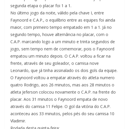
segunda etapa o placar foi 1 a 1.
No último jogo da noite, válido pela chave I, entre
Faynoord e C.A.P., o equilíbrio entre as equipes foi ainda
maior, com primeiro tempo empatado em 1 a 1. Já no
segundo tempo, houve alternância no placar, com o
C.A.P. marcando logo a um minuto e trinta segundos de
jogo, sem tempo nem de comemorar, pois o Faynoord
empatou um minuto depois. O C.A.P. voltou a ficar na
frente, através de seu goleador, o camisa nove
Leonardo, que já tinha assinalado os dois gols da equipe.
O Faynoord voltou a empatar através do atleta numero
quatro Rodrigo, aos 26 minutos, mas aos 28 minutos o
atleta Jeferson colocou novamente o C.A.P. na frente do
placar. Aos 31 minutos o Faynoord empata de novo
através do camisa 11 Felipe. O gol da vitória do C.A.P.
aconteceu aos 33 minutos, pelos pés do seu camisa 10
Vladimir.
Rodada desta quinta-feira: