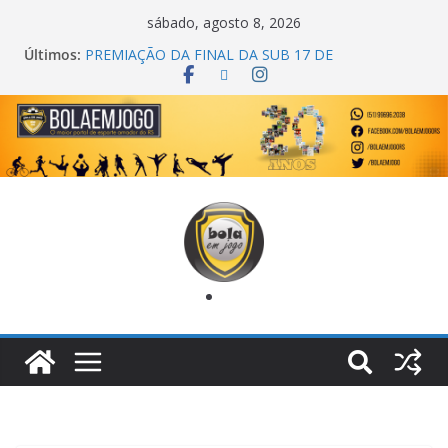
sábado, agosto 8, 2026
Últimos:
PREMIAÇÃO DA FINAL DA SUB 17 DE
CACHOEIRINHA
AGEC CAMPEÃ DA 1ª COPA DA AMIZADE
CROSS FUT SM CAMPEÃ DO TORNEIO TURBO
AUTO CENTER
ONZE UNIDOS É BICAMPEÃO DA SUPER LIGA
METROPOLITANA
COPA DO MUNDO PRIMEIRO TOQUE