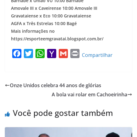
Barnabé x União VU 10:00 Barnabé
Amovale III x Caveirense 10:00 Amovale III
Gravataiense x Eco 10:00 Gravataiense
AGFA x Três Estrelas 10:00 Bagé
Mais informações no
https://esporteemgravatai.blogspot.com.br/
F
T
W
Y
G
P
Compartilhar
a
w
h
a
m
r
c
i
a
h
a
i
e
t
t
o
i
n
Onze Unidos celebra 44 anos de glórias
b
t
s
o
l
t
A bola vai rolar em Cachoeirinha
o
e
A
M
o
r
p
a
Você pode gostar também
k
p
i
l