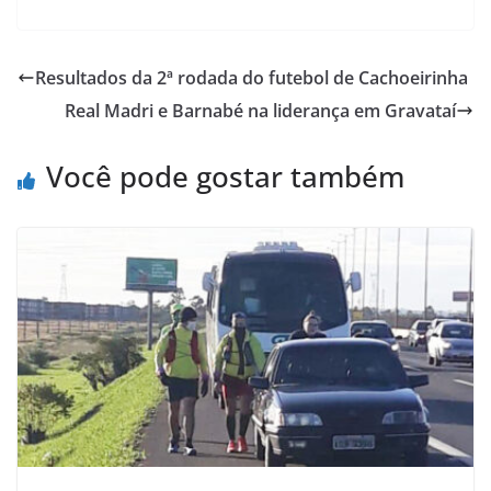
c
i
a
h
a
i
e
t
t
o
i
n
Resultados da 2ª rodada do futebol de Cachoeirinha
b
t
s
o
l
t
Real Madri e Barnabé na liderança em Gravataí
o
e
A
M
o
r
p
a
Você pode gostar também
k
p
i
l