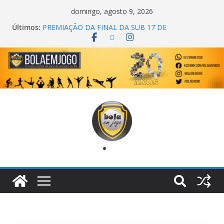
domingo, agosto 9, 2026
Últimos:
COPA DO MUNDO PRIMEIRO TOQUE
PREMIAÇÃO DA FINAL DA SUB 17 DE
CACHOEIRINHA
AGEC CAMPEÃ DA 1ª COPA DA AMIZADE
CROSS FUT SM CAMPEÃ DO TORNEIO TURBO
AUTO CENTER
ONZE UNIDOS É BICAMPEÃO DA SUPER LIGA
METROPOLITANA