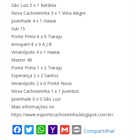
São Luiz 5 x 1 Betânia
Nova Cachoeirinha 3 x 1 Vista Alegre
Juventude 4 x 1 Hawai
Sub 15
Ponte Preta 6 x 0 Tiaraju
Amopam 8 x 0 A J B
Veranópolis 4 x 1 Hawai
Master 48
Ponte Preta 1 x 2 Tiaraju
Esperança 2 x 2 Santos
Veranópolis 2 x 0 Ponte Nova
Nova Cachoeirinha 1 x 1 Juventus
Juventude 0 x 0 São Luiz
Mais informações no
https://www.esportecachoeirinha.blogspot.com.br/
F
T
W
Y
G
P
Compartilhar
a
w
h
a
m
r