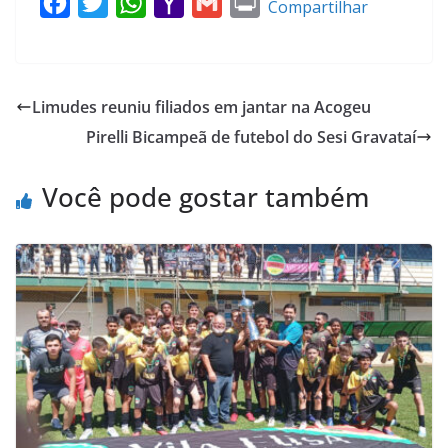
F
T
W
Y
G
P
Compartilhar
a
w
h
a
m
r
c
i
a
h
a
i
e
t
t
o
i
n
Limudes reuniu filiados em jantar na Acogeu
b
t
s
o
l
t
Pirelli Bicampeã de futebol do Sesi Gravataí
o
e
A
M
o
r
p
a
Você pode gostar também
k
p
i
l