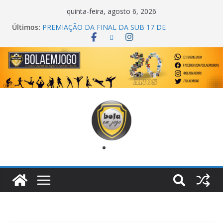
quinta-feira, agosto 6, 2026
Últimos:
COPA DO MUNDO PRIMEIRO TOQUE
PREMIAÇÃO DA FINAL DA SUB 17 DE
CACHOEIRINHA
AGEC CAMPEÃ DA 1ª COPA DA AMIZADE
CROSS FUT SM CAMPEÃ DO TORNEIO TURBO
AUTO CENTER
ONZE UNIDOS É BICAMPEÃO DA SUPER LIGA
METROPOLITANA