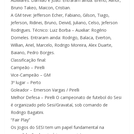
Auxiliares: Damião e João. Entraram ainda: Breno, Alinor,
Bruno Takeo, Maicon, Cristian.
A GM teve: Jefferson Echer, Fabiano, Gilson, Tiago,
Jeferson, Ridinei, Bruno, Deivid, Juliano, Celso, Jeferson
Rodrigues. Técnico: Luiz Borba – Auxiliar: Rogério
Dorneles. Entraram ainda: Rodrigo, Balaca, Everton,
Willian, Ariel, Marcelo, Rodrigo Moreira, Alex Duarte,
Baiano, Pedro Borges.
Classificação final:
Campeão – Pirelli
Vice-Campeão – GM
3º lugar – Perto
Goleador – Emerson Vargas / Pirelli
Melhor Defesa – Pirelli O campeonato de futebol do Sesi
é organizado pelo Sesi/Gravataí, sob comando de
Rodrigo Bagatini.
“Fair Play”
Os Jogos do SESI tem um papel fundamental na