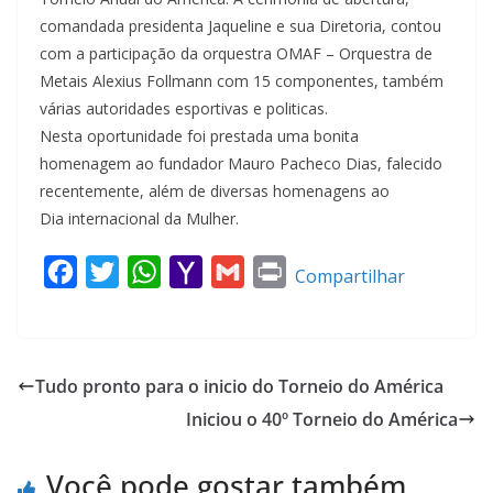
comandada presidenta Jaqueline e sua Diretoria, contou
com a participação da orquestra OMAF – Orquestra de
Metais Alexius Follmann com 15 componentes, também
várias autoridades esportivas e politicas.
Nesta oportunidade foi prestada uma bonita
homenagem ao fundador Mauro Pacheco Dias, falecido
recentemente, além de diversas homenagens ao
Dia internacional da Mulher.
F
T
W
Y
G
P
Compartilhar
a
w
h
a
m
r
c
i
a
h
a
i
e
t
t
o
i
n
Tudo pronto para o inicio do Torneio do América
b
t
s
o
l
t
Iniciou o 40º Torneio do América
o
e
A
M
o
r
p
a
Você pode gostar também