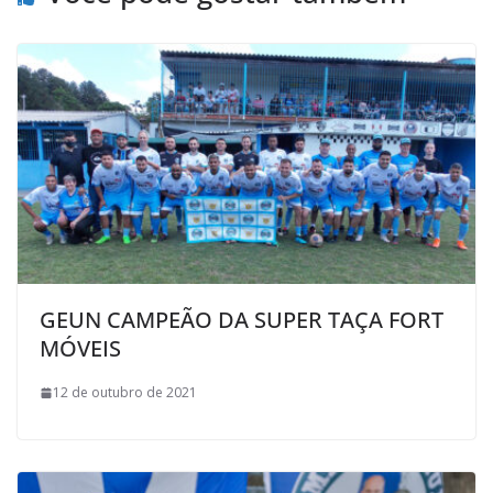
k
p
i
l
GEUN CAMPEÃO DA SUPER TAÇA FORT
MÓVEIS
12 de outubro de 2021