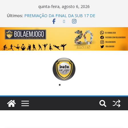
quinta-feira, agosto 6, 2026
Últimos:
PREMIAÇÃO DA FINAL DA SUB 17 DE
CACHOEIRINHA
AGEC CAMPEÃ DA 1ª COPA DA AMIZADE
CROSS FUT SM CAMPEÃ DO TORNEIO TURBO
AUTO CENTER
ONZE UNIDOS É BICAMPEÃO DA SUPER LIGA
METROPOLITANA
COPA DO MUNDO PRIMEIRO TOQUE