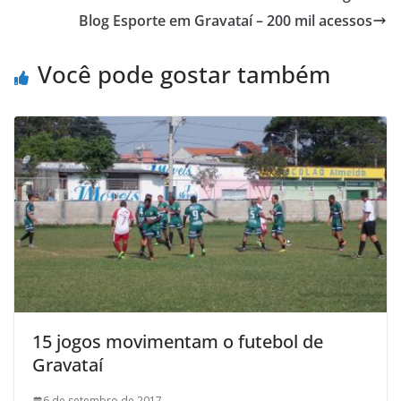
b
t
s
o
l
t
Blog Esporte em Gravataí – 200 mil acessos
o
e
A
M
o
r
p
a
Você pode gostar também
k
p
i
l
15 jogos movimentam o futebol de
Gravataí
6 de setembro de 2017