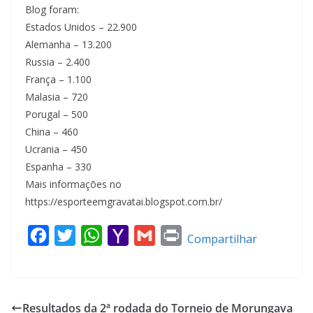
Blog foram:
Estados Unidos – 22.900
Alemanha – 13.200
Russia – 2.400
França – 1.100
Malasia – 720
Porugal – 500
China – 460
Ucrania – 450
Espanha – 330
Mais informações no
https://esporteemgravatai.blogspot.com.br/
F
T
W
Y
G
P
Compartilhar
a
w
h
a
m
r
c
i
a
h
a
i
e
t
t
o
i
n
Resultados da 2ª rodada do Torneio de Morungava