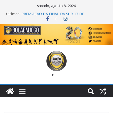
sábado, agosto 8, 2026
Últimos:
COPA DO MUNDO PRIMEIRO TOQUE
PREMIAÇÃO DA FINAL DA SUB 17 DE
CACHOEIRINHA
AGEC CAMPEÃ DA 1ª COPA DA AMIZADE
CROSS FUT SM CAMPEÃ DO TORNEIO TURBO
AUTO CENTER
ONZE UNIDOS É BICAMPEÃO DA SUPER LIGA
METROPOLITANA