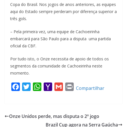
Copa do Brasil. Nos jogos de anos anteriores, as equipes
aqui do Estado sempre perderam por diferença superior a
três gols.
– Pela primeira vez, uma equipe de Cachoeirinha
embarcará para São Paulo para a disputa uma partida
oficial da CBF.
Por tudo isto, o Onze necessita de apoio de todos os
segmentos da comunidade de Cachoeirinha neste
momento.
F
T
W
Y
G
P
Compartilhar
a
w
h
a
m
r
c
i
a
h
a
i
e
t
t
o
i
n
Onze Unidos perde, mas disputa o 2º jogo
b
t
s
o
l
t
Brazil Cup agora na Serra Gaúcha