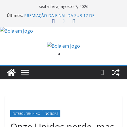
sexta-feira, agosto 7, 2026
Últimos:
PREMIAÇÃO DA FINAL DA SUB 17 DE
CACHOEIRINHA
AGEC CAMPEÃ DA 1ª COPA DA AMIZADE
CROSS FUT SM CAMPEÃ DO TORNEIO TURBO
AUTO CENTER
ONZE UNIDOS É BICAMPEÃO DA SUPER LIGA
METROPOLITANA
COPA DO MUNDO PRIMEIRO TOQUE
FUTEBOL FEMININO
NOTICIAS
Onze Unidos perde, mas