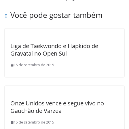
o
e
A
M
o
r
p
a
Você pode gostar também
k
p
i
l
Liga de Taekwondo e Hapkido de
Gravatai no Open Sul
15 de setembro de 2015
Onze Unidos vence e segue vivo no
Gauchão de Varzea
15 de setembro de 2015