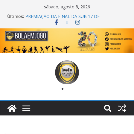
sábado, agosto 8, 2026
Últimos:
PREMIAÇÃO DA FINAL DA SUB 17 DE
CACHOEIRINHA
AGEC CAMPEÃ DA 1ª COPA DA AMIZADE
CROSS FUT SM CAMPEÃ DO TORNEIO TURBO
AUTO CENTER
ONZE UNIDOS É BICAMPEÃO DA SUPER LIGA
METROPOLITANA
COPA DO MUNDO PRIMEIRO TOQUE