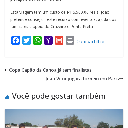
Esta viagem tem um custo de R$ 5.500,00 reais, João
pretende conseguir este recurso com eventos, ajuda dos
familiares e apoio do Cruzeiro e Ponte Preta.
F
T
W
Y
G
P
Compartilhar
a
w
h
a
m
r
c
i
a
h
a
i
e
t
t
o
i
n
Copa Capão da Canoa já tem finalistas
b
t
s
o
l
t
João Vitor jogará torneio em Paris
o
e
A
M
o
r
p
a
Você pode gostar também
k
p
i
l