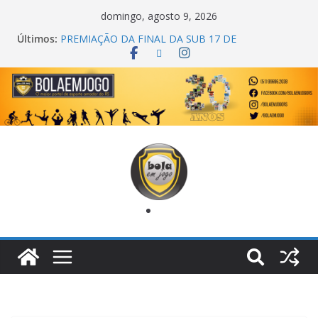
domingo, agosto 9, 2026
Últimos:
PREMIAÇÃO DA FINAL DA SUB 17 DE
CACHOEIRINHA
AGEC CAMPEÃ DA 1ª COPA DA AMIZADE
CROSS FUT SM CAMPEÃ DO TORNEIO TURBO
AUTO CENTER
ONZE UNIDOS É BICAMPEÃO DA SUPER LIGA
METROPOLITANA
COPA DO MUNDO PRIMEIRO TOQUE