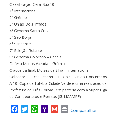
Classificação Geral Sub 10 –
1° Internacional
2° Grêmio
3° União Dois Irmãos
4° Genoma Santa Cruz
5° São Borja
6° Sandense
7° Seleção Rolante
8° Genoma Colorado – Canela
Defesa Menos Vazada – Grêmio
Craque da final: Moisés da Silva – Internacional
Goleador – Lucas Scherer – 11 Gols – União Dois Irmãos
A 10ª Copa de Futebol Cidade Verde é uma realização da
Prefeitura de Três Coroas, em parceria com a Super Liga
de Campeonatos e Eventos (SULICAMPE).
F
T
W
Y
G
P
Compartilhar
a
w
h
a
m
r