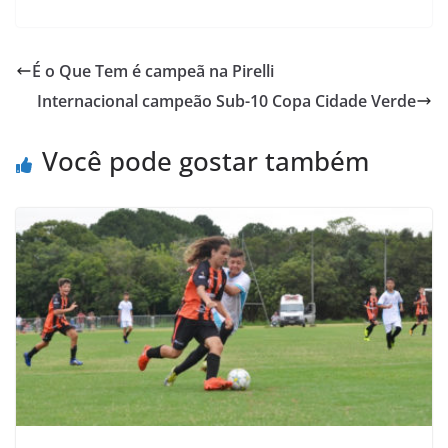
c
i
a
h
a
i
e
t
t
o
i
n
É o Que Tem é campeã na Pirelli
b
t
s
o
l
t
Internacional campeão Sub-10 Copa Cidade Verde
o
e
A
M
o
r
p
a
Você pode gostar também
k
p
i
l