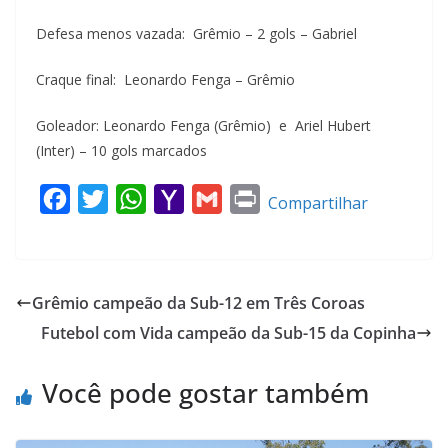
Defesa menos vazada: Grêmio – 2 gols – Gabriel
Craque final: Leonardo Fenga – Grêmio
Goleador: Leonardo Fenga (Grêmio) e Ariel Hubert
(Inter) – 10 gols marcados
F
T
W
Y
G
P
Compartilhar
a
w
h
a
m
r
c
i
a
h
a
i
e
t
t
o
i
n
Grêmio campeão da Sub-12 em Três Coroas
b
t
s
o
l
t
Futebol com Vida campeão da Sub-15 da Copinha
o
e
A
M
o
r
p
a
Você pode gostar também
k
p
i
l