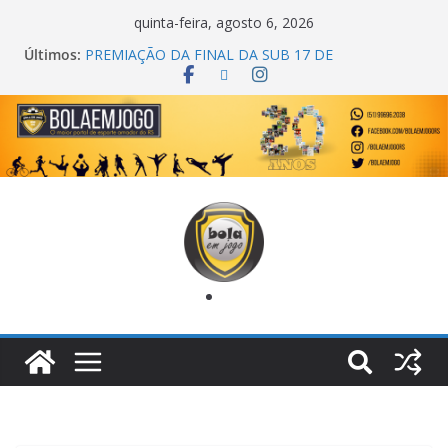
quinta-feira, agosto 6, 2026
Últimos:
COPA DO MUNDO PRIMEIRO TOQUE
PREMIAÇÃO DA FINAL DA SUB 17 DE
CACHOEIRINHA
AGEC CAMPEÃ DA 1ª COPA DA AMIZADE
CROSS FUT SM CAMPEÃ DO TORNEIO TURBO
AUTO CENTER
ONZE UNIDOS É BICAMPEÃO DA SUPER LIGA
METROPOLITANA