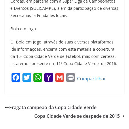
Coroas, em parceria com a Super Liga de Campeonatos
e Eventos (SULICAMPE), além da participação de diversas
Secretarias e Entidades locais.
Bola em Jogo
O Bola em Jogo, através de suas diversas plataformas
de informações, encerra com esta matéria a cobertura
da 10º Copa Cidade Verde de Futebol, mas com certeza,
estaremos presente na 11ª Copa Cidade Verde de 2016.
F
T
W
Y
G
P
Compartilhar
a
w
h
a
m
r
c
i
a
h
a
i
e
t
t
o
i
n
Fragata campeão da Copa Cidade Verde
b
t
s
o
l
t
Copa Cidade Verde se despede de 2015
o
e
A
M