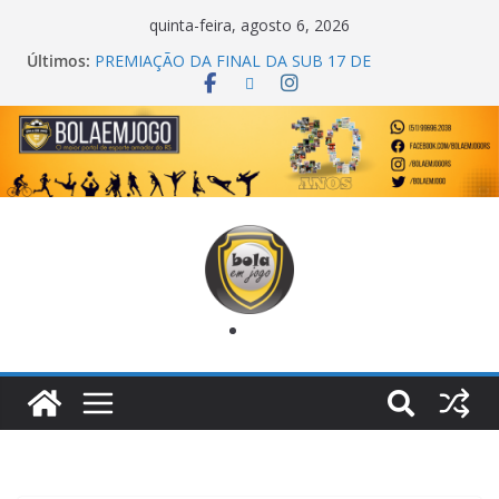
quinta-feira, agosto 6, 2026
Últimos:
PREMIAÇÃO DA FINAL DA SUB 17 DE
CACHOEIRINHA
AGEC CAMPEÃ DA 1ª COPA DA AMIZADE
CROSS FUT SM CAMPEÃ DO TORNEIO TURBO
AUTO CENTER
ONZE UNIDOS É BICAMPEÃO DA SUPER LIGA
METROPOLITANA
COPA DO MUNDO PRIMEIRO TOQUE