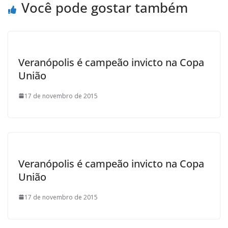
o
r
p
a
Você pode gostar também
k
p
i
l
Veranópolis é campeão invicto na Copa
União
17 de novembro de 2015
Veranópolis é campeão invicto na Copa
União
17 de novembro de 2015