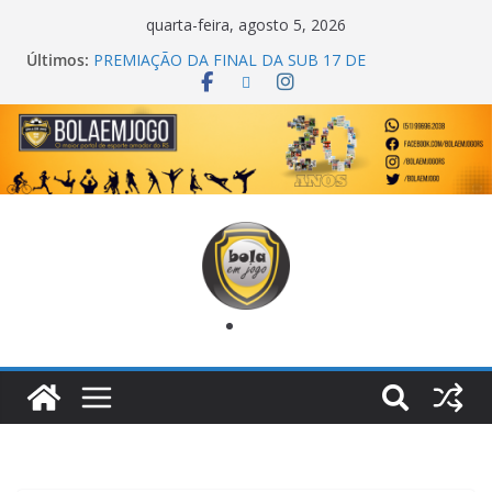
quarta-feira, agosto 5, 2026
Últimos:
COPA DO MUNDO PRIMEIRO TOQUE
PREMIAÇÃO DA FINAL DA SUB 17 DE
CACHOEIRINHA
AGEC CAMPEÃ DA 1ª COPA DA AMIZADE
CROSS FUT SM CAMPEÃ DO TORNEIO TURBO
AUTO CENTER
ONZE UNIDOS É BICAMPEÃO DA SUPER LIGA
METROPOLITANA