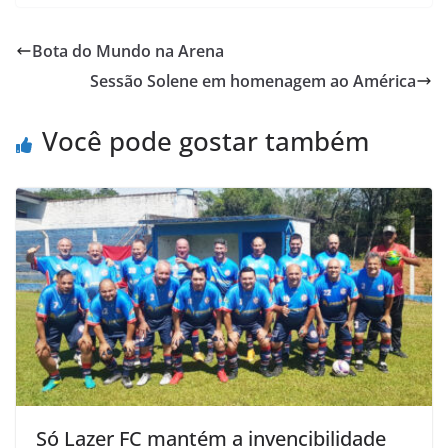
c
i
a
h
a
i
e
t
t
o
i
n
Bota do Mundo na Arena
b
t
s
o
l
t
Sessão Solene em homenagem ao América
o
e
A
M
o
r
p
a
Você pode gostar também
k
p
i
l
Só Lazer FC mantém a invencibilidade