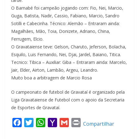
tarde.
O Barnabé foi campeão jogando com: Fio, Nei, Marcio,
Guga, Batista, Nadir, Cassio, Fabiano, Marcio, Sandro
Sotilli e Cabecinha. Técnico: Alemão – Entraram ainda:
Magalhães, Mão, Toia, Donizete, Adriano, China,
Ferrugem, Elcio.
O Gravataiense teve: Gelson, Charuto, Jeferson, Bolacha,
Esquilo, Luis Fernando, Nei, Djai, Jardel, Baiano, Titica.
Tecnico: Tibica – Auxiliar: Giba – Entraram ainda: Marcelo,
Jair, Elder, Airton, Lambão, Argeu, Leandro.
Muito boa a arbitragem de Marcio Rosa
O campeonato de futebol de Gravataí é organizado pela
Liga Gravataiense de Futebol com o apoio da Secretaria
de Esportes de Gravataí.
F
T
W
Y
G
P
Compartilhar
a
w
h
a
m
r