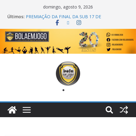
domingo, agosto 9, 2026
Últimos:
PREMIAÇÃO DA FINAL DA SUB 17 DE
CACHOEIRINHA
AGEC CAMPEÃ DA 1ª COPA DA AMIZADE
CROSS FUT SM CAMPEÃ DO TORNEIO TURBO
AUTO CENTER
ONZE UNIDOS É BICAMPEÃO DA SUPER LIGA
METROPOLITANA
COPA DO MUNDO PRIMEIRO TOQUE