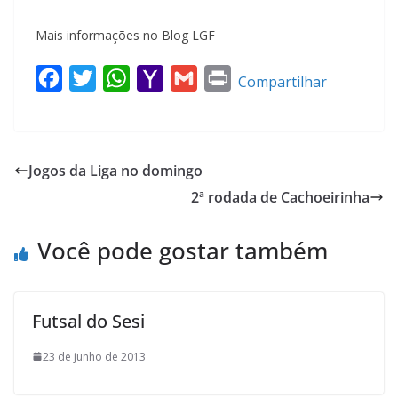
Mais informações no Blog LGF
F
T
W
Y
G
P
Compartilhar
a
w
h
a
m
r
c
i
a
h
a
i
e
t
t
o
i
n
Jogos da Liga no domingo
b
t
s
o
l
t
2ª rodada de Cachoeirinha
o
e
A
M
o
r
p
a
Você pode gostar também
k
p
i
l
Futsal do Sesi
23 de junho de 2013