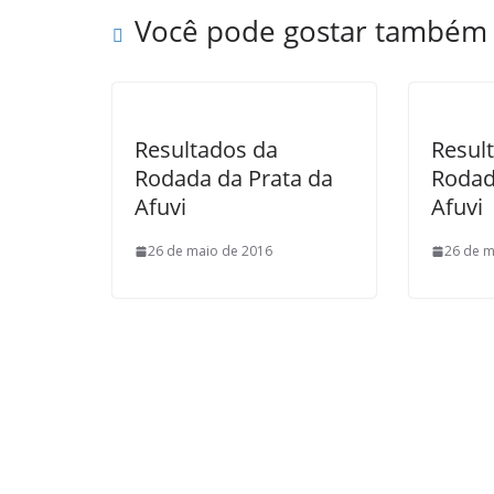
i
Você pode gostar também
l
Resultados da
Resul
Rodada da Prata da
Rodad
Afuvi
Afuvi
26 de maio de 2016
26 de m