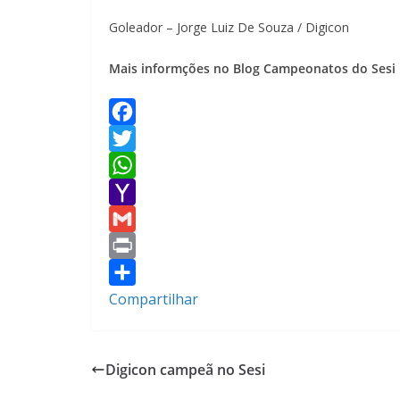
Goleador – Jorge Luiz De Souza / Digicon
Mais informções no Blog Campeonatos do Sesi
F
a
T
c
w
W
e
i
h
Y
b
t
a
a
G
o
t
t
h
m
P
o
e
s
o
a
r
Compartilhar
k
r
A
o
i
i
p
M
l
n
Digicon campeã no Sesi
p
a
t