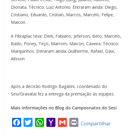
Dionata. Técnico: Luiz Antonio. Entraram ainda: Diego,
Cristiano, Eduardo, Cristian, Marcos, Marcelo, Felipe,
Maicon.
A Fibraplac teve: Derli, Fabiano, Jeferson, Beto, Marcelo,
Bado, Poney, Teço, Marrom, Maicon, Caveira. Técnico:
Marquinhos. Entraram ainda: Guilherme, Rafael, Davi,
Alisson
Após a decisão Rodrigo Bagatini, coordenado do
Sesi/Gravataí fez a entrega da premiação às equipes.
Mais informações no Blog do Campeonatos do Sesi
F
T
W
Y
G
P
Compartilhar
a
w
h
a
m
r