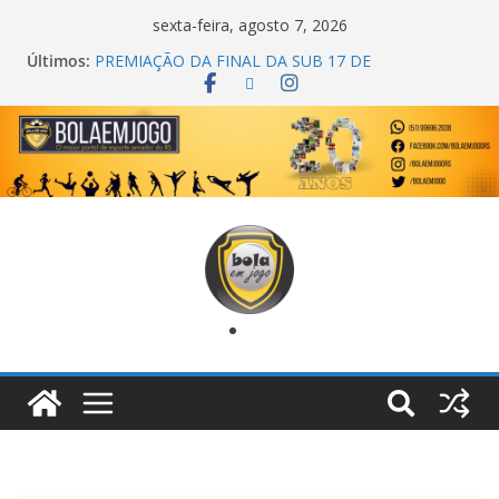
sexta-feira, agosto 7, 2026
Últimos:
PREMIAÇÃO DA FINAL DA SUB 17 DE
CACHOEIRINHA
AGEC CAMPEÃ DA 1ª COPA DA AMIZADE
CROSS FUT SM CAMPEÃ DO TORNEIO TURBO
AUTO CENTER
ONZE UNIDOS É BICAMPEÃO DA SUPER LIGA
METROPOLITANA
COPA DO MUNDO PRIMEIRO TOQUE