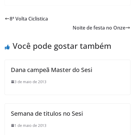
c
i
a
h
a
i
e
t
t
o
i
n
8ª Volta Ciclistica
b
t
s
o
l
t
Noite de festa no Onze
o
e
A
M
o
r
p
a
Você pode gostar também
k
p
i
l
Dana campeã Master do Sesi
3 de maio de 2013
Semana de titulos no Sesi
1 de maio de 2013