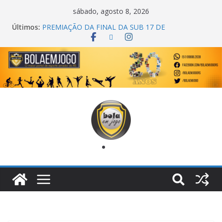
sábado, agosto 8, 2026
Últimos:
PREMIAÇÃO DA FINAL DA SUB 17 DE
CACHOEIRINHA
AGEC CAMPEÃ DA 1ª COPA DA AMIZADE
CROSS FUT SM CAMPEÃ DO TORNEIO TURBO
AUTO CENTER
ONZE UNIDOS É BICAMPEÃO DA SUPER LIGA
METROPOLITANA
COPA DO MUNDO PRIMEIRO TOQUE