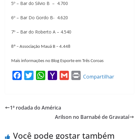
5º – Bar do Silvio B – 4.700
6º – Bar Do Gordo B- 4.620
7º – Bar do Roberto A – 4.540
8º – Associação Mauá B – 4.448
Mais informações no Blog Esporte em Três Coroas
F
T
W
Y
G
P
Compartilhar
a
w
h
a
m
r
c
i
a
h
a
i
e
t
t
o
i
n
1ª rodada do América
b
t
s
o
l
t
Arilson no Barnabé de Gravataí
o
e
A
M
o
r
p
a
Você pode gostar também