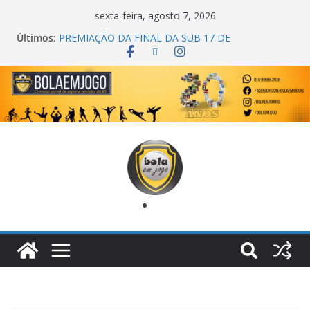
sexta-feira, agosto 7, 2026
Últimos:
PREMIAÇÃO DA FINAL DA SUB 17 DE
CACHOEIRINHA
AGEC CAMPEÃ DA 1ª COPA DA AMIZADE
CROSS FUT SM CAMPEÃ DO TORNEIO TURBO
AUTO CENTER
ONZE UNIDOS É BICAMPEÃO DA SUPER LIGA
METROPOLITANA
COPA DO MUNDO PRIMEIRO TOQUE