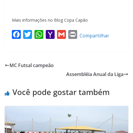
Mais informações no Blog Copa Capão
F
T
W
Y
G
P
Compartilhar
a
w
h
a
m
r
c
i
a
h
a
i
e
t
t
o
i
n
MC Futsal campeão
b
t
s
o
l
t
Assembléia Anual da Liga
o
e
A
M
o
r
p
a
Você pode gostar também
k
p
i
l