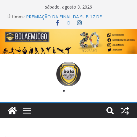
sábado, agosto 8, 2026
Últimos:
COPA DO MUNDO PRIMEIRO TOQUE
PREMIAÇÃO DA FINAL DA SUB 17 DE
CACHOEIRINHA
AGEC CAMPEÃ DA 1ª COPA DA AMIZADE
CROSS FUT SM CAMPEÃ DO TORNEIO TURBO
AUTO CENTER
ONZE UNIDOS É BICAMPEÃO DA SUPER LIGA
METROPOLITANA