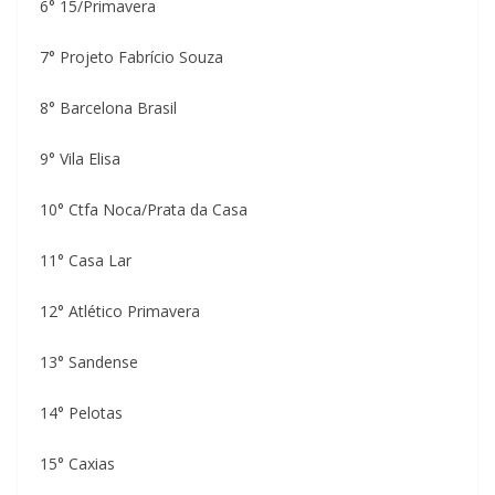
6° 15/Primavera
7° Projeto Fabrício Souza
8° Barcelona Brasil
9° Vila Elisa
10° Ctfa Noca/Prata da Casa
11° Casa Lar
12° Atlético Primavera
13° Sandense
14° Pelotas
15° Caxias