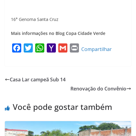
16° Genoma Santa Cruz
Mais informações no Blog Copa Cidade Verde
F
T
W
Y
G
P
Compartilhar
a
w
h
a
m
r
c
i
a
h
a
i
e
t
t
o
i
n
Casa Lar campeã Sub 14
b
t
s
o
l
t
Renovação do Convênio
o
e
A
M
o
r
p
a
Você pode gostar também
k
p
i
l