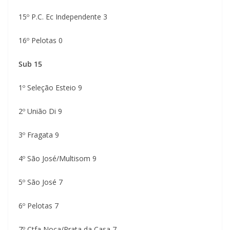
15º P.C. Ec Independente 3
16º Pelotas 0
Sub 15
1º Seleção Esteio 9
2º União Di 9
3º Fragata 9
4º São José/Multisom 9
5º São José 7
6º Pelotas 7
7º Ctfa Noca/Prata da Casa 7