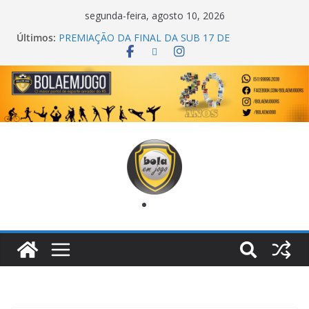
segunda-feira, agosto 10, 2026
Últimos:
PREMIAÇÃO DA FINAL DA SUB 17 DE
CACHOEIRINHA
AGEC CAMPEÃ DA 1ª COPA DA AMIZADE
CROSS FUT SM CAMPEÃ DO TORNEIO TURBO
AUTO CENTER
ONZE UNIDOS É BICAMPEÃO DA SUPER LIGA
METROPOLITANA
COPA DO MUNDO PRIMEIRO TOQUE