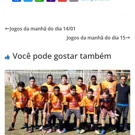
a
w
h
a
m
r
c
i
a
h
a
i
e
t
t
o
i
n
Jogos da manhã do dia 14/01
b
t
s
o
l
t
Jogos da manhã do dia 15
o
e
A
M
o
r
p
a
Você pode gostar também
k
p
i
l