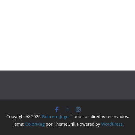
Copyright © 2026
Bola em Jogo
. Todos os direitos reservados.
Tema:
ColorMag
por ThemeGrill. Powered by
WordPress
.