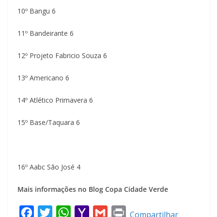
10º Bangu 6
11º Bandeirante 6
12º Projeto Fabricio Souza 6
13º Americano 6
14º Atlético Primavera 6
15º Base/Taquara 6
16º Aabc São José 4
Mais informações no Blog Copa Cidade Verde
F
T
W
Y
G
P
Compartilhar