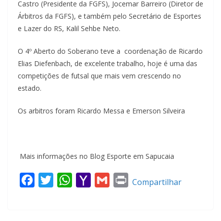
Castro (Presidente da FGFS), Jocemar Barreiro (Diretor de
Árbitros da FGFS), e também pelo Secretário de Esportes
e Lazer do RS, Kalil Sehbe Neto.
O 4º Aberto do Soberano teve a coordenação de Ricardo
Elias Diefenbach, de excelente trabalho, hoje é uma das
competições de futsal que mais vem crescendo no
estado.
Os arbitros foram Ricardo Messa e Emerson Silveira
Mais informações no Blog Esporte em Sapucaia
F
T
W
Y
G
P
Compartilhar
a
w
h
a
m
r
c
i
a
h
a
i