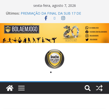
sexta-feira, agosto 7, 2026
COPA DO MUNDO PRIMEIRO TOQUE
Últimos:
PREMIAÇÃO DA FINAL DA SUB 17 DE
CACHOEIRINHA
AGEC CAMPEÃ DA 1ª COPA DA AMIZADE
CROSS FUT SM CAMPEÃ DO TORNEIO TURBO
AUTO CENTER
ONZE UNIDOS É BICAMPEÃO DA SUPER LIGA
METROPOLITANA