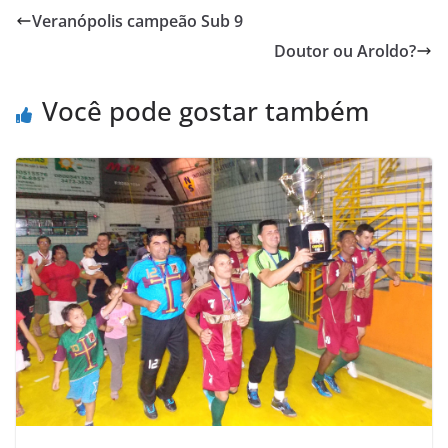
e
t
t
o
i
n
Veranópolis campeão Sub 9
b
t
s
o
l
t
Doutor ou Aroldo?
o
e
A
M
o
r
p
a
Você pode gostar também
k
p
i
l