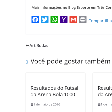
Mais informações no Blog Esporte em Três Cor
F
T
W
Y
G
P
Compartilha
a
w
h
a
m
r
c
i
a
h
a
i
e
t
t
o
i
n
Art Rodas
b
t
s
o
l
t
o
e
A
M
Você pode gostar também
o
r
p
a
k
p
i
l
Resultados do Futsal
Result
da Arena Bola 1000
da Ar
1 de maio de 2016
1 de ma