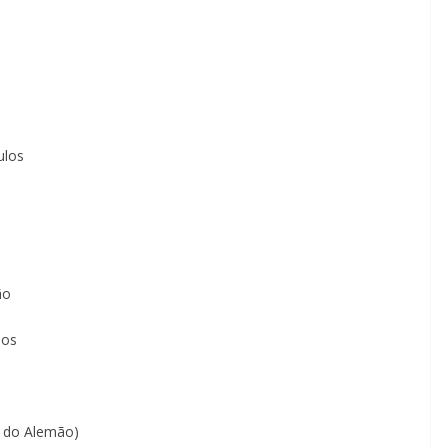
Wissmann Veiculos
o do Alemão
nn Veiculos
ão do Alemão)