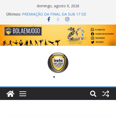
domingo, agosto 9, 2026
Últimos:
PREMIAÇÃO DA FINAL DA SUB 17 DE
CACHOEIRINHA
AGEC CAMPEÃ DA 1ª COPA DA AMIZADE
CROSS FUT SM CAMPEÃ DO TORNEIO TURBO
AUTO CENTER
ONZE UNIDOS É BICAMPEÃO DA SUPER LIGA
METROPOLITANA
COPA DO MUNDO PRIMEIRO TOQUE