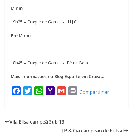
Mirim
19h25 – Craque de Garra x U.J.C
Pre Mirim
18h45 – Craque de Garra x Pé na Bola
Mais informaçoes no Blog Esporte em Gravataí
F
T
W
Y
G
P
Compartilhar
a
w
h
a
m
r
c
i
a
h
a
i
e
t
t
o
i
n
Vila Elisa campeã Sub 13
b
t
s
o
l
t
J P & Cia campeão de Futsal