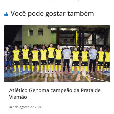
o
e
A
M
o
r
p
a
Você pode gostar também
k
p
i
l
Atlético Genoma campeão da Prata de
Viamão
2 de agosto de 2016