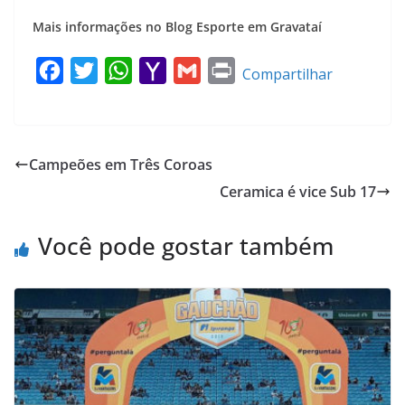
Mais informações no Blog Esporte em Gravataí
F
T
W
Y
G
P
Compartilhar
a
w
h
a
m
r
c
i
a
h
a
i
e
t
t
o
i
n
Campeões em Três Coroas
b
t
s
o
l
t
Ceramica é vice Sub 17
o
e
A
M
o
r
p
a
Você pode gostar também
k
p
i
l