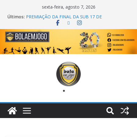
sexta-feira, agosto 7, 2026
Últimos:
PREMIAÇÃO DA FINAL DA SUB 17 DE
CACHOEIRINHA
AGEC CAMPEÃ DA 1ª COPA DA AMIZADE
CROSS FUT SM CAMPEÃ DO TORNEIO TURBO
AUTO CENTER
ONZE UNIDOS É BICAMPEÃO DA SUPER LIGA
METROPOLITANA
COPA DO MUNDO PRIMEIRO TOQUE