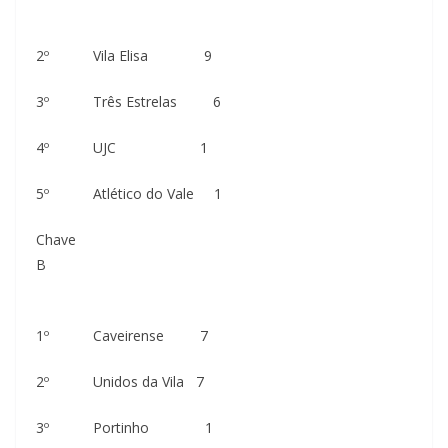
2º Vila Elisa 9
3º Três Estrelas 6
4º UJC 1
5º Atlético do Vale 1
Chave
B
1º Caveirense 7
2º Unidos da Vila 7
3º Portinho 1