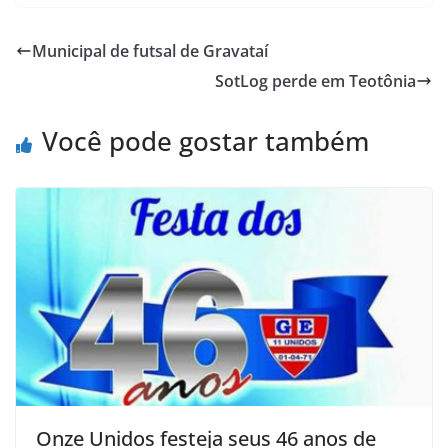
c
i
a
h
a
i
e
t
t
o
i
n
Municipal de futsal de Gravataí
b
t
s
o
l
t
SotLog perde em Teotônia
o
e
A
M
o
r
p
a
Você pode gostar também
k
p
i
l
Onze Unidos festeja seus 46 anos de