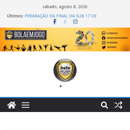
sábado, agosto 8, 2026
Últimos:
PREMIAÇÃO DA FINAL DA SUB 17 DE
CACHOEIRINHA
AGEC CAMPEÃ DA 1ª COPA DA AMIZADE
CROSS FUT SM CAMPEÃ DO TORNEIO TURBO
AUTO CENTER
ONZE UNIDOS É BICAMPEÃO DA SUPER LIGA
METROPOLITANA
COPA DO MUNDO PRIMEIRO TOQUE