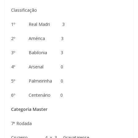
Classificação
1º Real Madri 3
2º América 3
3º Babilonia 3
4º Arsenal 0
5º Palmeirinha 0
6º Centenário 0
Categoria Master
7ª Rodada
Cruzeiro 4 x 3 Gravataiense