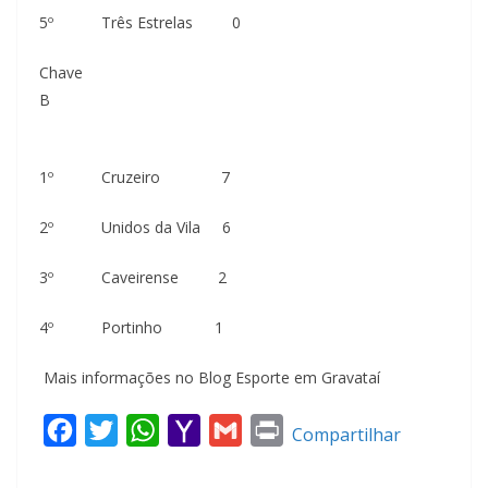
5º Três Estrelas 0
Chave
B
1º Cruzeiro 7
2º Unidos da Vila 6
3º Caveirense 2
4º Portinho 1
Mais informações no Blog Esporte em Gravataí
F
T
W
Y
G
P
Compartilhar
a
w
h
a
m
r