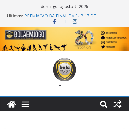
domingo, agosto 9, 2026
Últimos:
PREMIAÇÃO DA FINAL DA SUB 17 DE
CACHOEIRINHA
AGEC CAMPEÃ DA 1ª COPA DA AMIZADE
CROSS FUT SM CAMPEÃ DO TORNEIO TURBO
AUTO CENTER
ONZE UNIDOS É BICAMPEÃO DA SUPER LIGA
METROPOLITANA
COPA DO MUNDO PRIMEIRO TOQUE