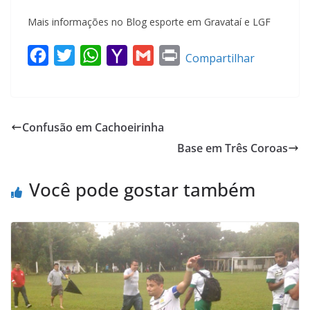
Mais informações no Blog esporte em Gravataí e LGF
F
T
W
Y
G
P
Compartilhar
a
w
h
a
m
r
c
i
a
h
a
i
e
t
t
o
i
n
Confusão em Cachoeirinha
b
t
s
o
l
t
Base em Três Coroas
o
e
A
M
o
r
p
a
Você pode gostar também
k
p
i
l