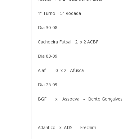
1º Turno – 5ª Rodada
Dia 30-08
Cachoeira Futsal 2 x 2 ACBF
Dia 03-09
Alaf 0 x 2 Afusca
Dia 25-09
BGF x Assoeva – Bento Gonçalves
Atlântico x ADS – Erechim