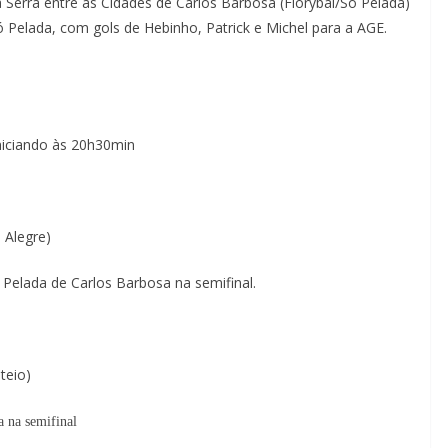
 Serra entre as Cidades de Carlos Barbosa (Florybal/Só Pelada)
Só Pelada, com gols de Hebinho, Patrick e Michel para a AGE.
 iniciando às 20h30min
 Alegre)
 Pelada de Carlos Barbosa na semifinal.
teio)
a na semifinal