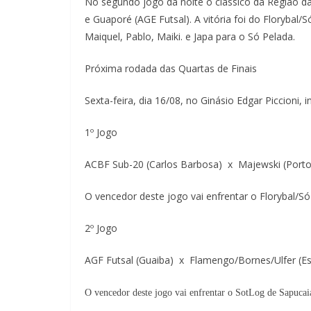
No segundo jogo da noite o clássico da Região da
e Guaporé (AGE Futsal). A vitória foi do Florybal/
Maiquel, Pablo, Maiki. e Japa para o Só Pelada.
Próxima rodada das Quartas de Finais
Sexta-feira, dia 16/08, no Ginásio Edgar Piccioni,
1º Jogo
ACBF Sub-20 (Carlos Barbosa) x Majewski (Porto
O vencedor deste jogo vai enfrentar o Florybal/Só
2º Jogo
AGF Futsal (Guaiba) x Flamengo/Bornes/Ulfer (Es
O vencedor deste jogo vai enfrentar o SotLog de Sapucai