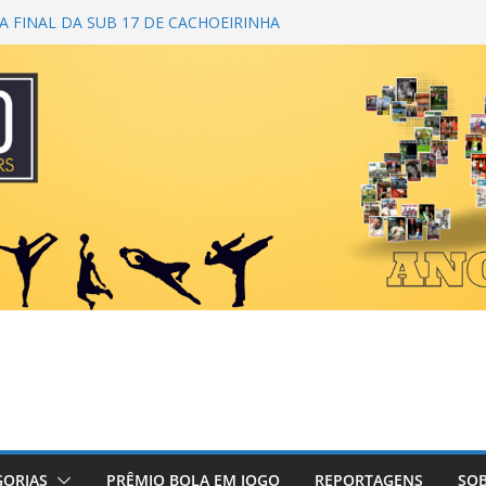
 FINAL DA SUB 17 DE CACHOEIRINHA
 DA 1ª COPA DA AMIZADE
M CAMPEÃ DO TORNEIO TURBO AUTO
 É BICAMPEÃO DA SUPER LIGA
ANA
NDO PRIMEIRO TOQUE
GORIAS
PRÊMIO BOLA EM JOGO
REPORTAGENS
SOB