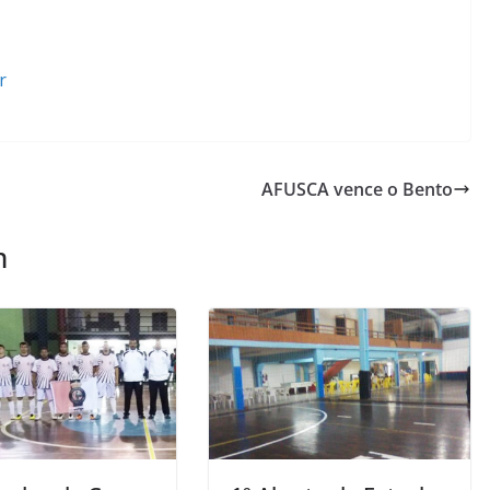
r
AFUSCA vence o Bento
m