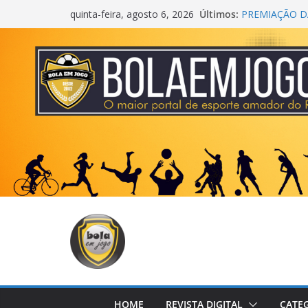
Últimos:
PREMIAÇÃO DA
quinta-feira, agosto 6, 2026
AGEC CAMPEÃ
CROSS FUT S
CENTER
ONZE UNIDOS
METROPOLIT
COPA DO MU
HOME
REVISTA DIGITAL
CATE