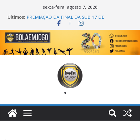
sexta-feira, agosto 7, 2026
Últimos:
PREMIAÇÃO DA FINAL DA SUB 17 DE
CACHOEIRINHA
AGEC CAMPEÃ DA 1ª COPA DA AMIZADE
CROSS FUT SM CAMPEÃ DO TORNEIO TURBO
AUTO CENTER
ONZE UNIDOS É BICAMPEÃO DA SUPER LIGA
METROPOLITANA
COPA DO MUNDO PRIMEIRO TOQUE