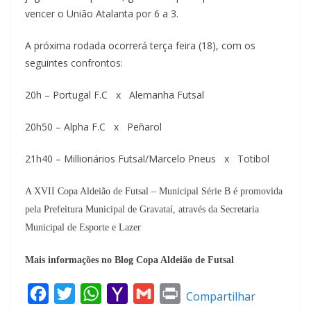
vencer o União Atalanta por 6 a 3.
A próxima rodada ocorrerá terça feira (18), com os
seguintes confrontos:
20h – Portugal F.C x Alemanha Futsal
20h50 – Alpha F.C x Peñarol
21h40 – Millionários Futsal/Marcelo Pneus x Totibol
A XVII Copa Aldeião de Futsal – Municipal Série B é promovida
pela Prefeitura Municipal de Gravataí, através da Secretaria
Municipal de Esporte e Lazer
Mais informações no Blog Copa Aldeião de Futsal
F
T
W
Y
G
P
Compartilhar