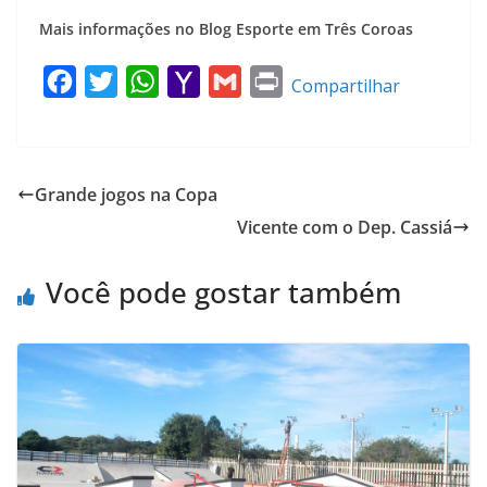
Mais informações no Blog Esporte em Três Coroas
F
T
W
Y
G
P
Compartilhar
a
w
h
a
m
r
c
i
a
h
a
i
e
t
t
o
i
n
Grande jogos na Copa
b
t
s
o
l
t
Vicente com o Dep. Cassiá
o
e
A
M
o
r
p
a
Você pode gostar também
k
p
i
l