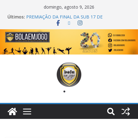
domingo, agosto 9, 2026
Últimos:
PREMIAÇÃO DA FINAL DA SUB 17 DE
CACHOEIRINHA
AGEC CAMPEÃ DA 1ª COPA DA AMIZADE
CROSS FUT SM CAMPEÃ DO TORNEIO TURBO
AUTO CENTER
ONZE UNIDOS É BICAMPEÃO DA SUPER LIGA
METROPOLITANA
COPA DO MUNDO PRIMEIRO TOQUE