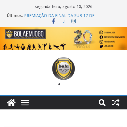
segunda-feira, agosto 10, 2026
Últimos:
PREMIAÇÃO DA FINAL DA SUB 17 DE
CACHOEIRINHA
AGEC CAMPEÃ DA 1ª COPA DA AMIZADE
CROSS FUT SM CAMPEÃ DO TORNEIO TURBO
AUTO CENTER
ONZE UNIDOS É BICAMPEÃO DA SUPER LIGA
METROPOLITANA
COPA DO MUNDO PRIMEIRO TOQUE