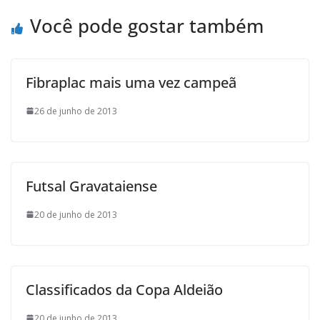
o
r
p
a
Você pode gostar também
k
p
i
l
Fibraplac mais uma vez campeã
26 de junho de 2013
Futsal Gravataiense
20 de junho de 2013
Classificados da Copa Aldeião
20 de junho de 2013