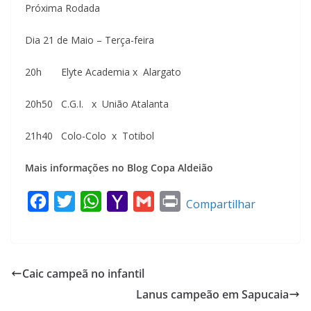
Próxima Rodada
Dia 21 de Maio – Terça-feira
20h Elyte Academia x Alargato
20h50 C.G.I. x União Atalanta
21h40 Colo-Colo x Totibol
Mais informações no Blog Copa Aldeião
F
T
W
Y
G
P
Compartilhar
a
w
h
a
m
r
c
i
a
h
a
i
e
t
t
o
i
n
Caic campeã no infantil
b
t
s
o
l
t
Lanus campeão em Sapucaia
o
e
A
M