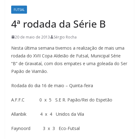
FUTSAL
4ª rodada da Série B
20 de maio de 2013
Sérgio Rocha
Nesta última semana tivemos a realização de mais uma
rodada do XVII Copa Aldeião de Futsal, Municipal Série
“B” de Gravataí, com dois empates e uma goleada do Ser
Papão de Viamão.
Rodada do dia 16 de maio – Quinta-feira
A.F.F.C 0 x 5 S.E R. Papão/Rei do Espetão
Allanbik 4 x 4 Unidos da Vila
Faynoord 3 x 3 Eco-Futsal