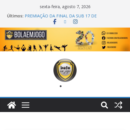
sexta-feira, agosto 7, 2026
Últimos:
PREMIAÇÃO DA FINAL DA SUB 17 DE
CACHOEIRINHA
AGEC CAMPEÃ DA 1ª COPA DA AMIZADE
CROSS FUT SM CAMPEÃ DO TORNEIO TURBO
AUTO CENTER
ONZE UNIDOS É BICAMPEÃO DA SUPER LIGA
METROPOLITANA
COPA DO MUNDO PRIMEIRO TOQUE