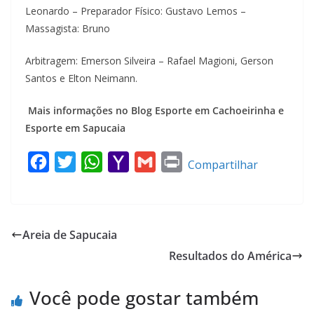
Leonardo – Preparador Físico: Gustavo Lemos –
Massagista: Bruno
Arbitragem: Emerson Silveira – Rafael Magioni, Gerson
Santos e Elton Neimann.
Mais informações no Blog Esporte em Cachoeirinha e
Esporte em Sapucaia
F
T
W
Y
G
P
Compartilhar
a
w
h
a
m
r
c
i
a
h
a
i
e
t
t
o
i
n
Areia de Sapucaia
b
t
s
o
l
t
Resultados do América
o
e
A
M
o
r
p
a
Você pode gostar também
k
p
i