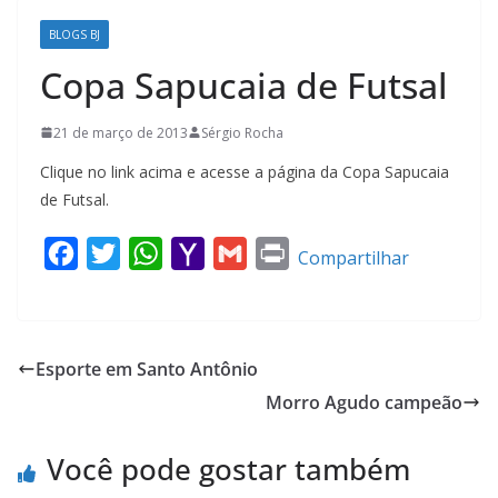
BLOGS BJ
Copa Sapucaia de Futsal
21 de março de 2013
Sérgio Rocha
Clique no link acima e acesse a página da Copa Sapucaia
de Futsal.
F
T
W
Y
G
P
Compartilhar
a
w
h
a
m
r
c
i
a
h
a
i
e
t
t
o
i
n
Esporte em Santo Antônio
b
t
s
o
l
t
Morro Agudo campeão
o
e
A
M
o
r
p
a
Você pode gostar também
k
p
i