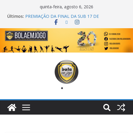
quinta-feira, agosto 6, 2026
Últimos:
COPA DO MUNDO PRIMEIRO TOQUE
PREMIAÇÃO DA FINAL DA SUB 17 DE
CACHOEIRINHA
AGEC CAMPEÃ DA 1ª COPA DA AMIZADE
CROSS FUT SM CAMPEÃ DO TORNEIO TURBO
AUTO CENTER
ONZE UNIDOS É BICAMPEÃO DA SUPER LIGA
METROPOLITANA