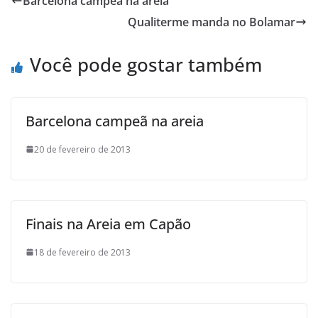
Barcelona campeã na areia
b
t
s
o
l
t
Qualiterme manda no Bolamar
o
e
A
M
o
r
p
a
Você pode gostar também
k
p
i
l
Barcelona campeã na areia
20 de fevereiro de 2013
Finais na Areia em Capão
18 de fevereiro de 2013