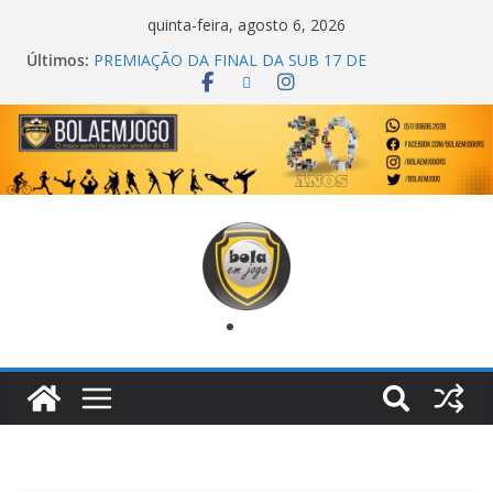
quinta-feira, agosto 6, 2026
Últimos:
COPA DO MUNDO PRIMEIRO TOQUE
PREMIAÇÃO DA FINAL DA SUB 17 DE
CACHOEIRINHA
AGEC CAMPEÃ DA 1ª COPA DA AMIZADE
CROSS FUT SM CAMPEÃ DO TORNEIO TURBO
AUTO CENTER
ONZE UNIDOS É BICAMPEÃO DA SUPER LIGA
METROPOLITANA