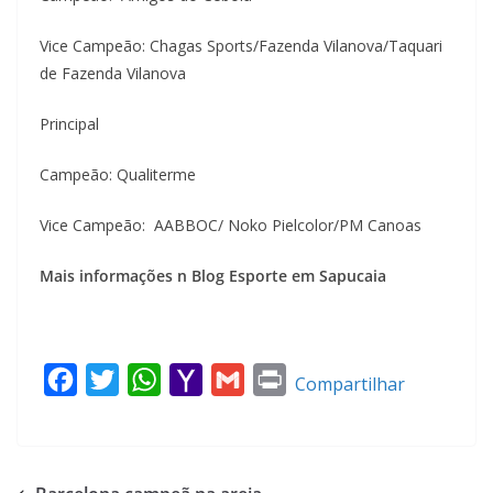
Vice Campeão: Chagas Sports/Fazenda Vilanova/Taquari
de Fazenda Vilanova
Principal
Campeão: Qualiterme
Vice Campeão: AABBOC/ Noko Pielcolor/PM Canoas
Mais informações n Blog Esporte em Sapucaia
F
T
W
Y
G
P
Compartilhar
a
w
h
a
m
r
c
i
a
h
a
i
e
t
t
o
i
n