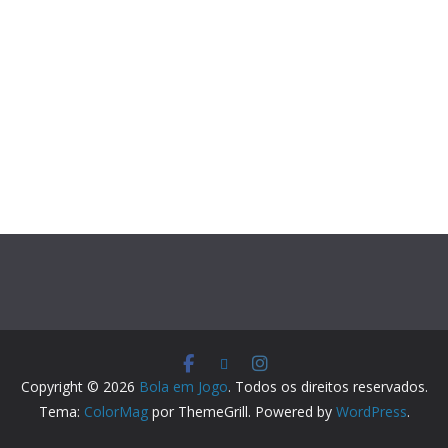
Copyright © 2026
Bola em Jogo
. Todos os direitos reservados.
Tema:
ColorMag
por ThemeGrill. Powered by
WordPress
.