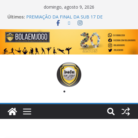
domingo, agosto 9, 2026
COPA DO MUNDO PRIMEIRO TOQUE
Últimos:
PREMIAÇÃO DA FINAL DA SUB 17 DE
CACHOEIRINHA
AGEC CAMPEÃ DA 1ª COPA DA AMIZADE
CROSS FUT SM CAMPEÃ DO TORNEIO TURBO
AUTO CENTER
ONZE UNIDOS É BICAMPEÃO DA SUPER LIGA
METROPOLITANA