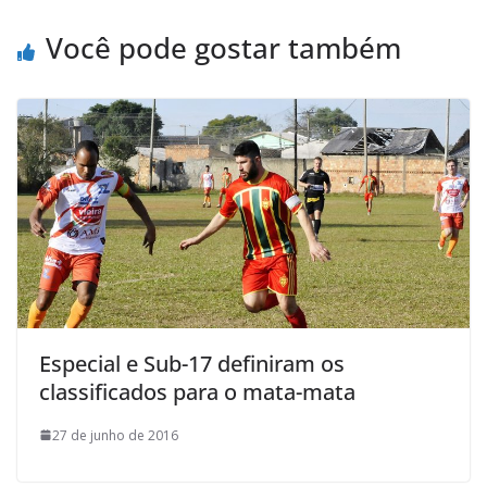
o
r
p
a
Você pode gostar também
k
p
i
l
Especial e Sub-17 definiram os
classificados para o mata-mata
27 de junho de 2016