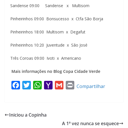
Sandense 09:00 Sandense x Multisom
Pinheirinhos 09:00 Bonsucesso x Ctfa São Borja
Pinheirinhos 18:00 Multisom x Degafut
Pinheirinhos 10:20 Juventude x São José
Três Coroas 09:00 Ivoti x Americano
Mais informações no Blog Copa Cidade Verde
F
T
W
Y
G
P
Compartilhar
a
w
h
a
m
r
c
i
a
h
a
i
e
t
t
o
i
n
Iniciou a Copinha
b
t
s
o
l
t
A 1ª vez nunca se esquece
o
e
A
M