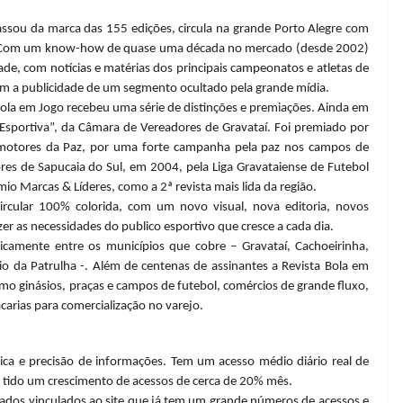
ssou da marca das 155 edições, circula na grande Porto Alegre com
. Com um know-how de quase uma década no mercado (desde 2002)
e, com notícias e matérias dos principais campeonatos e atletas de
com a publicidade de um segmento ocultado pela grande mídia.
la em Jogo recebeu uma série de distinções e premiações. Ainda em
Esportiva”, da Câmara de Vereadores de Gravataí. Foi premiado por
motores da Paz, por uma forte campanha pela paz nos campos de
res de Sapucaia do Sul, em 2004, pela Liga Gravataiense de Futebol
o Marcas & Líderes, como a 2ª revista mais lida da região.
rcular 100% colorida, com um novo visual, nova editoria, novos
zer as necessidades do publico esportivo que cresce a cada dia.
gicamente entre os municípios que cobre – Gravataí, Cachoeirinha,
io da Patrulha -. Além de centenas de assinantes a Revista Bola em
omo ginásios, praças e campos de futebol, comércios de grande fluxo,
acarias para comercialização no varejo.
mica e precisão de informações. Tem um acesso médio diário real de
m tido um crescimento de acessos de cerca de 20% mês.
ados vinculados ao site que já tem um grande números de acessos e