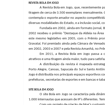
REVISTA BOLA EM JOGO
A Revista Bola em Jogo, que, recentemente pa
tiragem de cerca de 3.500 exemplares mensalmente
contempla o esporte amador no aspecto competitividad
diversas modalidades do Estado, e a inclusão social, 
Fundada em 2002, ainda em formato jornal, Bo
2002 recebeu o prêmio “Destaque da Aldeia na Área 
este mesmo legislativo em 2005, com o Prêmio pro
Gravataí. Foi premiado ainda pela Câmara de Vereado
em 2002, 2003 e 2007 e pela Revista Amanhã, no Prêmi
Em 2011, a Revista Bola em Jogo passa a ci
atrativos e uma tiragem ainda maior, tudo para satisfa
A distribuição da revista é mapeada estrate
Porto Alegre, Canoas, Sapucaia do Sul e Santo Antôn
Jogo é distribuída nos principais espaços esportivos c
prefeituras, secretarias de esportes e em bancas e tab
SITE BOLA EM JOGO
O site Bola em Jogo se caracteriza pela dinâ
1.000 internautas que acessam de IP’s diferentes. Te
Com um projeto de criação de blog’s customiz