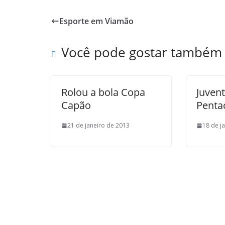
p
M
l
n
Esporte em Viamão
p
a
t
i
Você pode gostar também
l
Rolou a bola Copa
Juven
Capão
Pent
21 de janeiro de 2013
18 de j