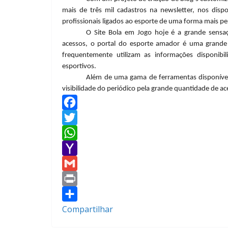
mais de três mil cadastros na newsletter, nos dispo
profissionais ligados ao esporte de uma forma mais p
O Site Bola em Jogo hoje é a grande sensaç
acessos, o portal do esporte amador é uma grande f
frequentemente utilizam as informações disponibil
esportivos.
Além de uma gama de ferramentas disponíveis 
visibilidade do periódico pela grande quantidade de a
F
a
T
c
w
W
e
i
h
Y
b
t
a
a
G
o
t
t
h
m
P
o
e
s
o
a
r
Compartilhar
k
r
A
o
i
i