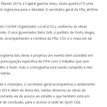
 Mundo 2014, a Capital gaúcha viveu, nesta quarta (17) uma
 regressiva para o Mundial. O secretário-geral da Fifa, Jérôme
lo Comitê Organizador Local (COL), conheceu as obras
o. O vice-governador Beto Grill, o prefeito de Porto Alegre,
belo, acompanharam a comitiva da Fifa, COL e o mascote da
onograma das obras e projetou um evento bem sucedido em
há preocupação específica da FIFA com o trabalho que vem
balho a fazer, mas o cronograma está sendo cumprido e não
 Valcke.
do e município, o secretário-geral acompanhou o andamento
 2014. Além do Beira-Rio, Valcke observou as obras da
importante via de acesso ao estádio e que também está em
 de conclusão, para o acesso à sede do Sport Club