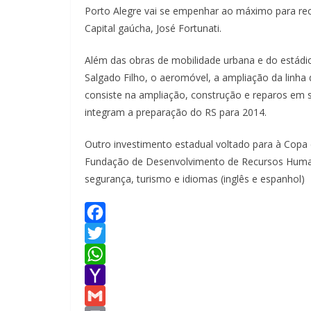
Porto Alegre vai se empenhar ao máximo para rec
Capital gaúcha, José Fortunati.
Além das obras de mobilidade urbana e do estádi
Salgado Filho, o aeromóvel, a ampliação da linh
consiste na ampliação, construção e reparos em 
integram a preparação do RS para 2014.
Outro investimento estadual voltado para à Copa 
Fundação de Desenvolvimento de Recursos Humano
segurança, turismo e idiomas (inglês e espanhol)
F
a
T
c
w
W
e
i
h
Y