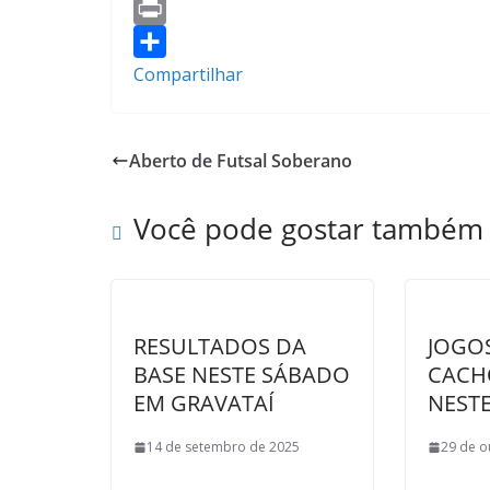
b
t
a
a
G
o
t
t
h
m
P
o
e
s
o
a
r
Compartilhar
k
r
A
o
i
i
p
M
l
n
Aberto de Futsal Soberano
p
a
t
i
Você pode gostar também
l
RESULTADOS DA
JOGO
BASE NESTE SÁBADO
CACH
EM GRAVATAÍ
NEST
14 de setembro de 2025
29 de o